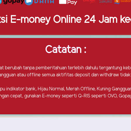
si E-money Online 24 Jam ke
Catatan :
t berubah tanpa pemberitahuan terlebih dahulu tergantung keb
gangguan atau offline semua aktifitas deposit dan withdraw tida
pu indikator bank, Hijau Normal, Merah Offline, Kuning Gangguan
engan cepat, gunakan E-money seperti Q-RIS seperti OVO, Gopay.