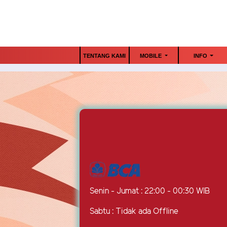
TENTANG KAMI
MOBILE
INFO
Senin - Jumat : 22:00 - 00:30 WIB
Sabtu : Tidak ada Offline